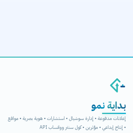
بداية
نمو
إعلانات مدفوعة • إدارة سوشيال • استشارات • هوية بصرية • مواقع
• إنتاج إبداعي • مؤثرين • كول سنتر وواتساب API