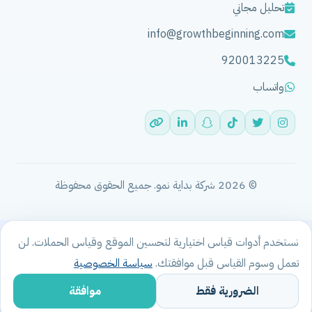
تحليل مجاني
info@growthbeginning.com
920013225
واتساب
© 2026 شركة بداية نمو. جميع الحقوق محفوظة
نستخدم أدوات قياس اختيارية لتحسين الموقع وقياس الحملات. لن
تعمل وسوم القياس قبل موافقتك.
سياسة الخصوصية
الرئيسية
احجز استشارة مجانية
شخّص مشروعك
واتساب
المزيد
الضرورية فقط
موافقة