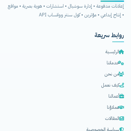
إعلانات مدفوعة • إدارة سوشيال • استشارات • هوية بصرية • مواقع
• إنتاج إبداعي • مؤثرين • كول سنتر وواتساب API
روابط سريعة
الرئيسية
خدماتنا
من نحن
كيف نعمل
أعمالنا
عملاؤنا
المقالات
سياسة الخصوصية