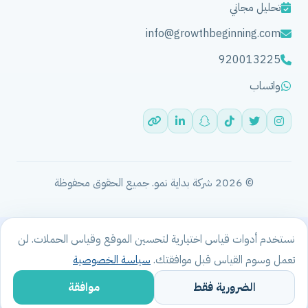
تحليل مجاني
info@growthbeginning.com
920013225
واتساب
© 2026 شركة بداية نمو. جميع الحقوق محفوظة
نستخدم أدوات قياس اختيارية لتحسين الموقع وقياس الحملات. لن
تعمل وسوم القياس قبل موافقتك.
سياسة الخصوصية
الرئيسية
احجز استشارة مجانية
شخّص مشروعك
واتساب
المزيد
الضرورية فقط
موافقة