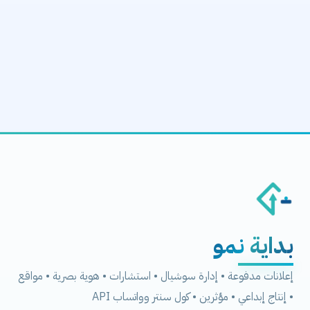
بداية
نمو
إعلانات مدفوعة • إدارة سوشيال • استشارات • هوية بصرية • مواقع
• إنتاج إبداعي • مؤثرين • كول سنتر وواتساب API