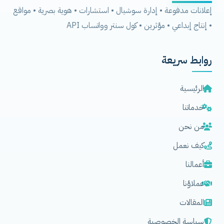
إعلانات مدفوعة • إدارة سوشيال • استشارات • هوية بصرية • مواقع
• إنتاج إبداعي • مؤثرين • كول سنتر وواتساب API
روابط سريعة
الرئيسية
خدماتنا
من نحن
كيف نعمل
أعمالنا
عملاؤنا
المقالات
سياسة الخصوصية