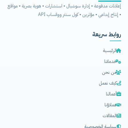
إعلانات مدفوعة • إدارة سوشيال • استشارات • هوية بصرية • مواقع
• إنتاج إبداعي • مؤثرين • كول سنتر وواتساب API
روابط سريعة
الرئيسية
خدماتنا
من نحن
كيف نعمل
أعمالنا
عملاؤنا
المقالات
سياسة الخصوصية