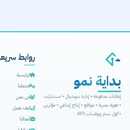
روابط سريعة
بداية
نمو
الرئيسية
خدماتنا
إعلانات مدفوعة • إدارة سوشيال • استشارات
من نحن
• هوية بصرية • مواقع • إنتاج إبداعي • مؤثرين
كيف نعمل
• كول سنتر وواتساب API
أعمالنا