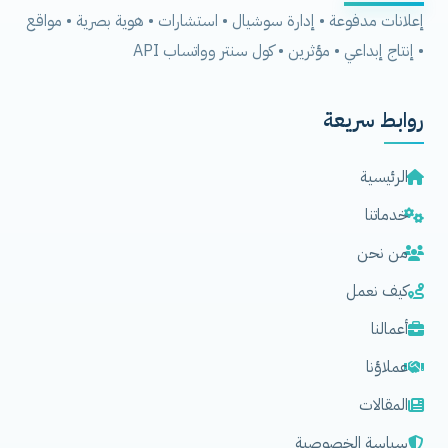
إعلانات مدفوعة • إدارة سوشيال • استشارات • هوية بصرية • مواقع
• إنتاج إبداعي • مؤثرين • كول سنتر وواتساب API
روابط سريعة
الرئيسية
خدماتنا
من نحن
كيف نعمل
أعمالنا
عملاؤنا
المقالات
سياسة الخصوصية