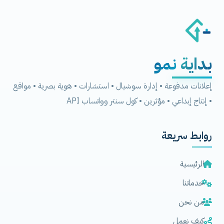
بداية
نمو
إعلانات مدفوعة • إدارة سوشيال • استشارات • هوية بصرية • مواقع
• إنتاج إبداعي • مؤثرين • كول سنتر وواتساب API
روابط سريعة
الرئيسية
خدماتنا
من نحن
كيف نعمل