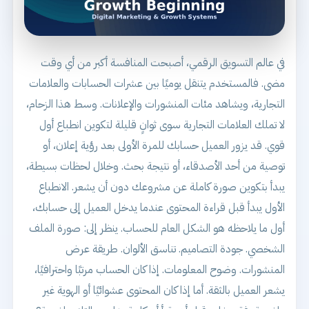
في عالم التسويق الرقمي، أصبحت المنافسة أكبر من أي وقت
مضى. فالمستخدم يتنقل يوميًا بين عشرات الحسابات والعلامات
التجارية، ويشاهد مئات المنشورات والإعلانات. وسط هذا الزحام،
لا تملك العلامات التجارية سوى ثوانٍ قليلة لتكوين انطباع أول
قوي. قد يزور العميل حسابك للمرة الأولى بعد رؤية إعلان، أو
توصية من أحد الأصدقاء، أو نتيجة بحث. وخلال لحظات بسيطة،
يبدأ بتكوين صورة كاملة عن مشروعك دون أن يشعر. الانطباع
الأول يبدأ قبل قراءة المحتوى عندما يدخل العميل إلى حسابك،
أول ما يلاحظه هو الشكل العام للحساب. ينظر إلى: صورة الملف
الشخصي. جودة التصاميم. تناسق الألوان. طريقة عرض
المنشورات. وضوح المعلومات. إذا كان الحساب مرتبًا واحترافيًا،
يشعر العميل بالثقة. أما إذا كان المحتوى عشوائيًا أو الهوية غير