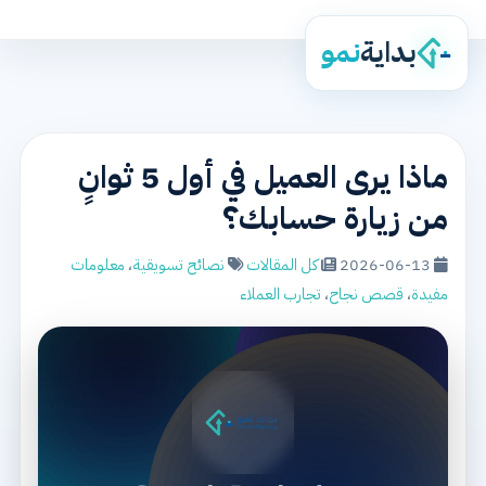
بداية
نمو
ماذا يرى العميل في أول 5 ثوانٍ
من زيارة حسابك؟
2026-06-13
كل المقالات
نصائح تسويقية
،
معلومات
مفيدة
،
قصص نجاح
،
تجارب العملاء