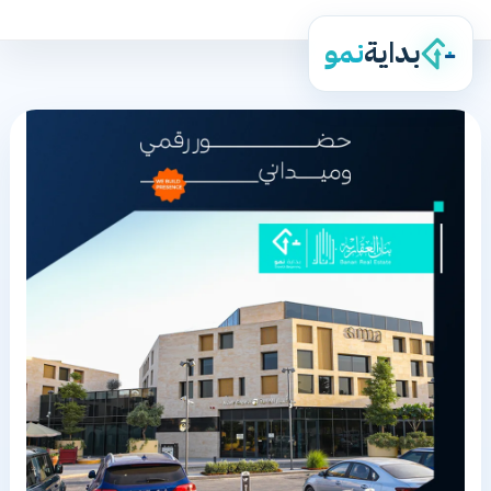
بداية
نمو