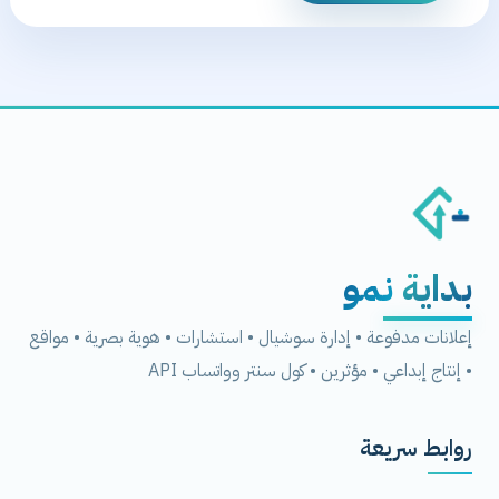
بداية
نمو
إعلانات مدفوعة • إدارة سوشيال • استشارات • هوية بصرية • مواقع
• إنتاج إبداعي • مؤثرين • كول سنتر وواتساب API
روابط سريعة