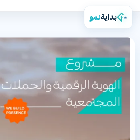
بداية
نمو