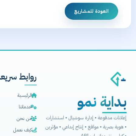
العودة للمشاريع
روابط سريعة
بداية
نمو
الرئيسية
خدماتنا
إعلانات مدفوعة • إدارة سوشيال • استشارات
من نحن
• هوية بصرية • مواقع • إنتاج إبداعي • مؤثرين
كيف نعمل
• كول سنتر وواتساب API