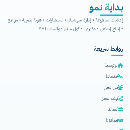
بداية
نمو
إعلانات مدفوعة • إدارة سوشيال • استشارات • هوية بصرية • مواقع
• إنتاج إبداعي • مؤثرين • كول سنتر وواتساب API
روابط سريعة
الرئيسية
خدماتنا
من نحن
كيف نعمل
أعمالنا
عملاؤنا